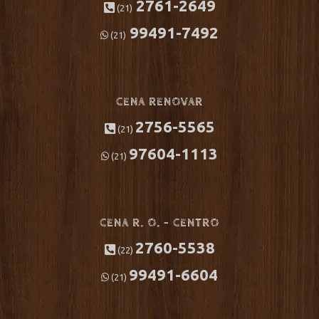
2761-2649
(21)
99491-7492
(21)
CENA RENOVAR
2756-5565
(21)
97604-1113
(21)
CENA R. O. – CENTRO
2760-5538
(22)
99491-6604
(21)