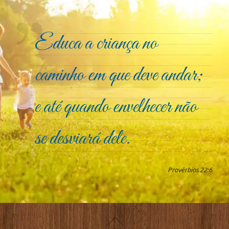
Educa a criança no
caminho em que deve andar;
e até quando envelhecer não
se desviará dele.
Provérbios 22:6