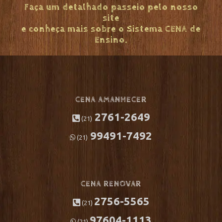
Faça um detalhado passeio pelo nosso
site
e conheça mais sobre o Sistema CENA de
Ensino.
CENA AMANHECER
2761-2649
(21)
99491-7492
(21)
CENA RENOVAR
2756-5565
(21)
97604-1113
(21)