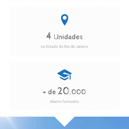
4
Unidades
no Estado do Rio de Janeiro
20
+ de
.000
Alunos formados