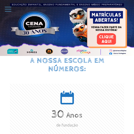
A NOSSA ESCOLA EM
NÚMEROS:
30
Anos
de fundação