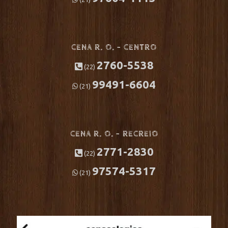
CENA R. O. – CENTRO
2760-5538
(22)
99491-6604
(21)
CENA R. O. – RECREIO
2771-2830
(22)
97574-5317
(21)